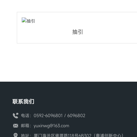
抽引
联系我们
电话：
0592-6096801
/
6096802
邮箱：
yuxinwg@163.com
地址：厦门海沧区雍厝路118号6B302（粤浦创新中心）